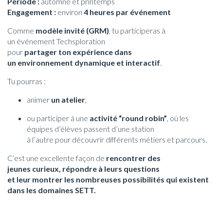
Période :
automne et printemps
Engagement :
environ
4 heures par événement
Comme
modèle invité (GRM)
, tu participeras à
un événement Techsploration
pour
partager ton expérience dans
un environnement dynamique et interactif
.
Tu pourras :
animer
un atelier
,
ou participer à une
activité “round robin”
, où les
équipes d’élèves passent d’une station
à l’autre pour découvrir différents métiers et parcours.
C’est une excellente façon de
rencontrer des
jeunes curieux, répondre à leurs questions
et leur montrer les nombreuses possibilités qui existent
dans les domaines SETT.