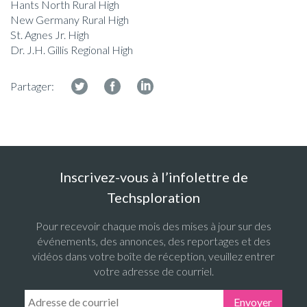
Hants North Rural High
New Germany Rural High
St. Agnes Jr. High
Dr. J.H. Gillis Regional High
Partager:
Inscrivez-vous à l’infolettre de
Techsploration
Pour recevoir chaque mois des mises à jour sur des
événements, des annonces, des reportages et des
vidéos dans votre boîte de réception, veuillez entrer
votre adresse de courriel.
Email Address:
Envoyer